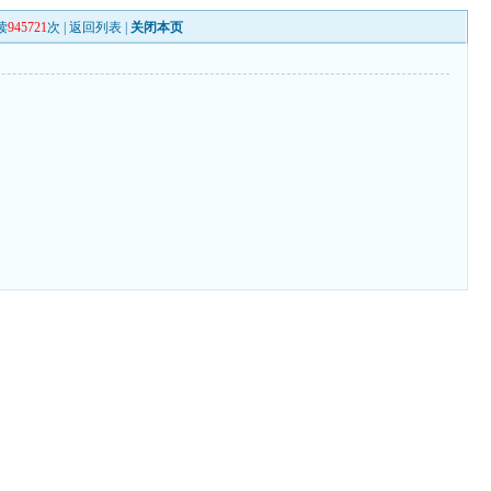
读
945721
次 |
返回列表
|
关闭本页