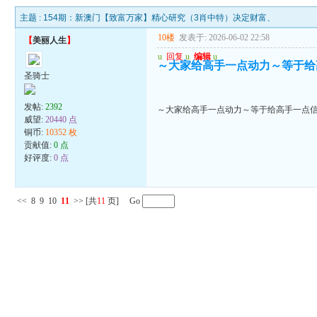
主题 :
154期：新澳门【致富万家】精心研究（3肖中特）决定财富、
10楼
发表于: 2026-06-02 22:58
【
美丽人生
】
u
回复
u
编辑
u
～大家给高手一点动力～等于给
圣骑士
发帖:
2392
～大家给高手一点动力～等于给高手一点
威望:
20440 点
铜币:
10352 枚
贡献值:
0 点
好评度:
0 点
<<
8
9
10
11
>>
[共
11
页] Go