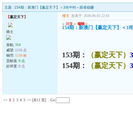
主题 :
154期：新澳门【赢定天下】＜3肖中特＞跟者稳赚
楼主
发表于: 2026-06-02 22:43
【
赢定天下
】
u
回复
u
编辑
u
154期：新澳门【赢定天下】＜3
骑士
发帖:
314
威望:
1116 点
153期：
（赢定天下）
铜币:
1116 枚
贡献值:
0 点
154期：
（赢定天下）
好评度:
0 点
<<
1
2
3
4
5
>>
[共
11
页] Go