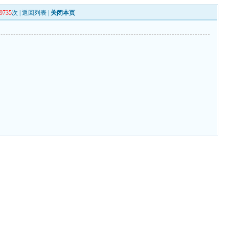
9735
次 |
返回列表
|
关闭本页