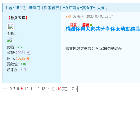
主题 :
154期：新澳门【独家解密】=杀庄两肖=真金不怕火炼，
8楼
发表于: 2026-06-02 22:57
【
神兵天降
】
u
回复
u
编辑
u
感謝伱與大家共分享伱de勞動結
圣骑士
发帖:
2267
感謝伱與大家共分享伱de勞動結晶！
威望:
20334 点
铜币:
10299 枚
贡献值:
0 点
好评度:
0 点
<<
6
7
8
9
10
11
12
13
>>
[共
19
页] Go