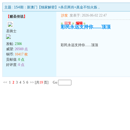
主题 :
154期：新澳门【独家解密】=杀庄两肖=真金不怕火炼，
沙发
发表于: 2026-06-02 22:47
【
赌圣传说
】
u
回复
u
编辑
u
彩民永远支持你.......顶顶
圣骑士
发帖:
2306
彩民永远支持你.......顶顶
威望:
20569 点
铜币:
10417 枚
贡献值:
0 点
好评度:
0 点
<<
1
2
3
4
5
6
>>
[共
19
页] Go