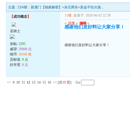
主题 :
154期：新澳门【独家解密】=杀庄两肖=真金不怕火炼，
11楼
发表于: 2026-06-02 22:58
【
成功概念
】
u
回复
u
编辑
u
感谢他们发好料让大家分享！
圣骑士
发帖:
2295
感谢他们发好料让大家分享！
威望:
20068 点
铜币:
10166 枚
贡献值:
0 点
好评度:
0 点
<<
9
10
11
12
13
14
15
16
>>
[共
19
页] Go