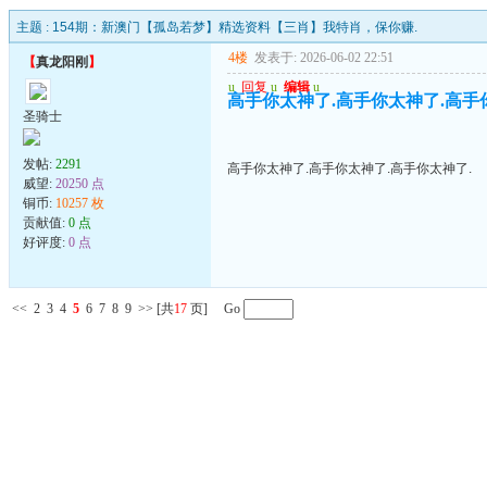
主题 :
154期：新澳门【孤岛若梦】精选资料【三肖】我特肖，保你赚.
4楼
发表于: 2026-06-02 22:51
【
真龙阳刚
】
u
回复
u
编辑
u
高手你太神了.高手你太神了.高手
圣骑士
发帖:
2291
高手你太神了.高手你太神了.高手你太神了.
威望:
20250 点
铜币:
10257 枚
贡献值:
0 点
好评度:
0 点
<<
2
3
4
5
6
7
8
9
>>
[共
17
页] Go