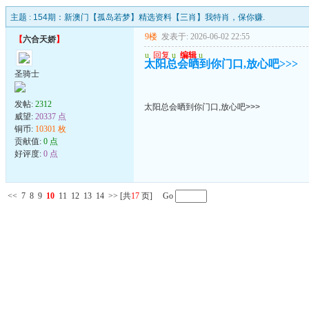
主题 :
154期：新澳门【孤岛若梦】精选资料【三肖】我特肖，保你赚.
9楼
发表于: 2026-06-02 22:55
【
六合天娇
】
u
回复
u
编辑
u
太阳总会晒到你门口,放心吧>>>
圣骑士
发帖:
2312
太阳总会晒到你门口,放心吧>>>
威望:
20337 点
铜币:
10301 枚
贡献值:
0 点
好评度:
0 点
<<
7
8
9
10
11
12
13
14
>>
[共
17
页] Go