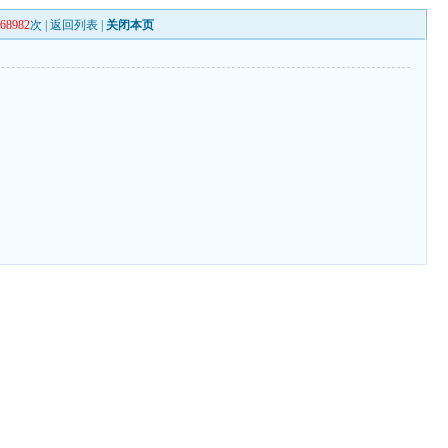
168982
次 |
返回列表
|
关闭本页