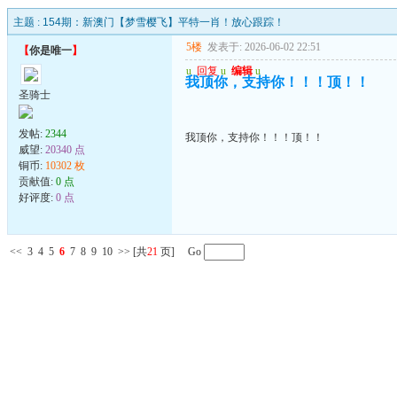
主题 :
154期：新澳门【梦雪樱飞】平特一肖！放心跟踪！
5楼
发表于: 2026-06-02 22:51
【
你是唯一
】
u
回复
u
编辑
u
我顶你，支持你！！！顶！！
圣骑士
发帖:
2344
我顶你，支持你！！！顶！！
威望:
20340 点
铜币:
10302 枚
贡献值:
0 点
好评度:
0 点
<<
3
4
5
6
7
8
9
10
>>
[共
21
页] Go