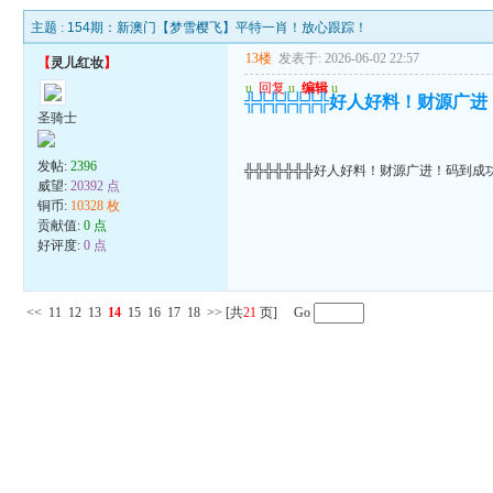
主题 :
154期：新澳门【梦雪樱飞】平特一肖！放心跟踪！
13楼
发表于: 2026-06-02 22:57
【
灵儿红妆
】
u
回复
u
编辑
u
╬╬╬╬╬╬╬好人好料！财源广
圣骑士
发帖:
2396
╬╬╬╬╬╬╬好人好料！财源广进！码到成
威望:
20392 点
铜币:
10328 枚
贡献值:
0 点
好评度:
0 点
<<
11
12
13
14
15
16
17
18
>>
[共
21
页] Go