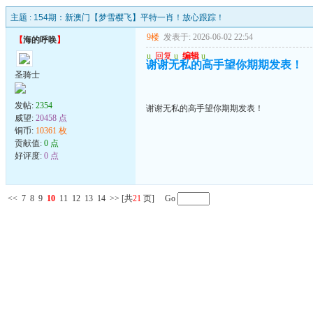
主题 :
154期：新澳门【梦雪樱飞】平特一肖！放心跟踪！
9楼
发表于: 2026-06-02 22:54
【
海的呼唤
】
u
回复
u
编辑
u
谢谢无私的高手望你期期发表！
圣骑士
发帖:
2354
谢谢无私的高手望你期期发表！
威望:
20458 点
铜币:
10361 枚
贡献值:
0 点
好评度:
0 点
<<
7
8
9
10
11
12
13
14
>>
[共
21
页] Go