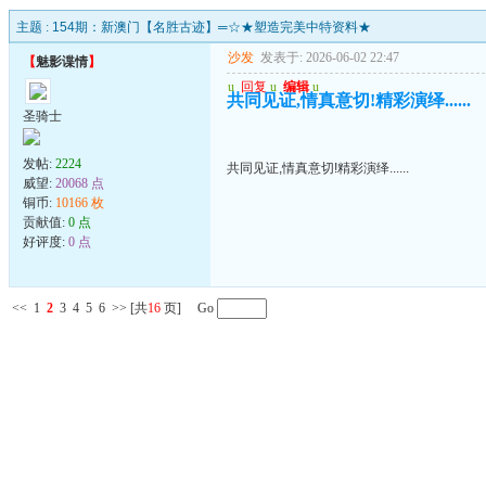
主题 :
154期：新澳门【名胜古迹】═☆★塑造完美中特资料★
沙发
发表于: 2026-06-02 22:47
【
魅影谍情
】
u
回复
u
编辑
u
共同见证,情真意切!精彩演绎......
圣骑士
发帖:
2224
共同见证,情真意切!精彩演绎......
威望:
20068 点
铜币:
10166 枚
贡献值:
0 点
好评度:
0 点
<<
1
2
3
4
5
6
>>
[共
16
页] Go