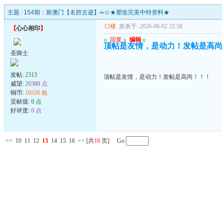
主题 :
154期：新澳门【名胜古迹】═☆★塑造完美中特资料★
12楼
发表于: 2026-06-02 22:58
【
心心相印
】
u
回复
u
编辑
u
顶帖是友情，是动力！发帖是高
圣骑士
发帖:
2313
顶帖是友情，是动力！发帖是高尚！！！
威望:
20388 点
铜币:
10326 枚
贡献值:
0 点
好评度:
0 点
<<
10
11
12
13
14
15
16
>>
[共
16
页] Go