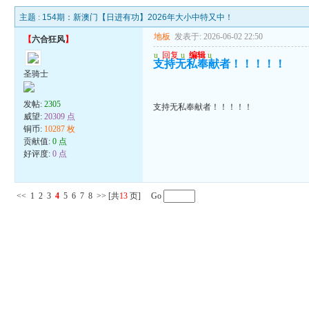
主题 :
154期：新澳门【日进有功】2026年大小中特又中！
地板
发表于: 2026-06-02 22:50
【
六合狂风
】
u
回复
u
编辑
u
支持无私奉献者！！！！！
圣骑士
发帖:
2305
支持无私奉献者！！！！！
威望:
20309 点
铜币:
10287 枚
贡献值:
0 点
好评度:
0 点
<<
1
2
3
4
5
6
7
8
>>
[共
13
页] Go