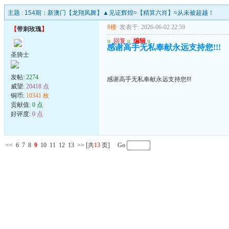
主题 :
154期：新澳门【龙翔凤舞】▲见证辉煌≈【精算六肖】≈从未被超越！
8楼
发表于: 2026-06-02 22:59
【
带刺玫瑰
】
u
回复
u
编辑
u
感谢高手无私奉献永远支持您!!!
圣骑士
发帖:
2274
感谢高手无私奉献永远支持您!!!
威望:
20418 点
铜币:
10341 枚
贡献值:
0 点
好评度:
0 点
<<
6
7
8
9
10
11
12
13
>>
[共
13
页] Go