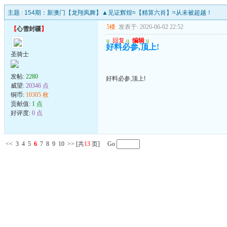
主题 :
154期：新澳门【龙翔凤舞】▲见证辉煌≈【精算六肖】≈从未被超越！
5楼
发表于: 2026-06-02 22:52
【
心雪封疆
】
u
回复
u
编辑
u
好料必参,顶上!
圣骑士
发帖:
2280
好料必参,顶上!
威望:
20346 点
铜币:
10305 枚
贡献值:
1 点
好评度:
0 点
<<
3
4
5
6
7
8
9
10
>>
[共
13
页] Go