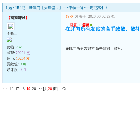
主题 :
154期：新澳门【大唐盛世】━>平特一肖<━期期高中！
18楼
发表于: 2026-06-02 23:01
【
期期赚钱
】
u
回复
u
编辑
u
在此向所有发贴的高手致敬、敬礼
圣骑士
发帖:
2323
在此向所有发贴的高手致敬、敬礼!
威望:
20204 点
铜币:
10234 枚
贡献值:
0 点
好评度:
0 点
<<
16
17
18
19
20
>>
[共
20
页] Go