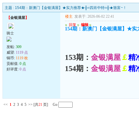
主题 :
154期：新澳门【金银满屋】★实力推荐★╬=四肖中特=╬★致富~！
楼主
发表于: 2026-06-02 22:41
【
金银满屋
】
u
回复
u
编辑
u
154期：新澳门【金银满屋】★实
骑士
发帖:
309
威望:
1119 点
153期：
金银满屋
￡
精
铜币:
1119 枚
贡献值:
0 点
154期：
金银满屋
￡
精
好评度:
0 点
<<
1
2
3
4
5
>>
[共
21
页] Go