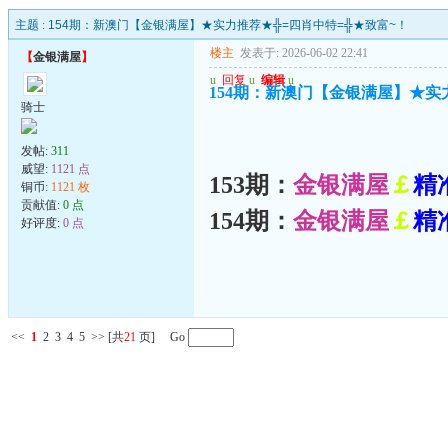
主题 :
154期：新澳门【金银满屋】★实力推荐★╬=四肖中特=╬★致富~！
楼主
发表于: 2026-06-02 22:41
【
金银满屋
】
u
回复
u
编辑
u
154期：新澳门【金银满屋】★实
骑士
发帖:
311
威望:
1121 点
153期：
金银满屋
￡
精
铜币:
1121 枚
贡献值:
0 点
154期：
金银满屋
￡
精
好评度:
0 点
<<
1
2
3
4
5
>>
[共
21
页] Go