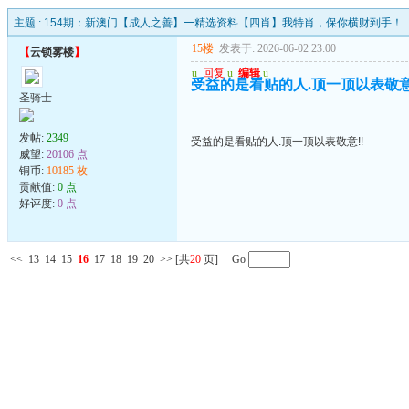
主题 :
154期：新澳门【成人之善】━精选资料【四肖】我特肖，保你横财到手！
15楼
发表于: 2026-06-02 23:00
【
云锁雾楼
】
u
回复
u
编辑
u
受益的是看贴的人.顶一顶以表敬意
圣骑士
发帖:
2349
受益的是看贴的人.顶一顶以表敬意!!
威望:
20106 点
铜币:
10185 枚
贡献值:
0 点
好评度:
0 点
<<
13
14
15
16
17
18
19
20
>>
[共
20
页] Go