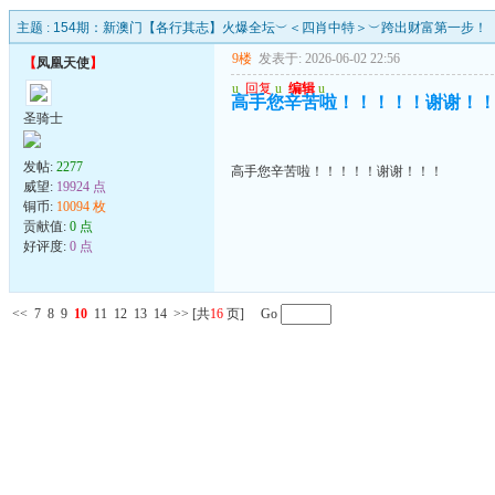
主题 :
154期：新澳门【各行其志】火爆全坛︶＜四肖中特＞︶跨出财富第一步！
9楼
发表于: 2026-06-02 22:56
【
凤凰天使
】
u
回复
u
编辑
u
高手您辛苦啦！！！！！谢谢！
圣骑士
发帖:
2277
高手您辛苦啦！！！！！谢谢！！！
威望:
19924 点
铜币:
10094 枚
贡献值:
0 点
好评度:
0 点
<<
7
8
9
10
11
12
13
14
>>
[共
16
页] Go