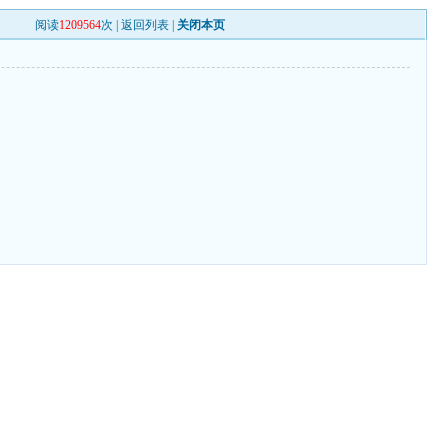
阅读
1209564
次 |
返回列表
|
关闭本页