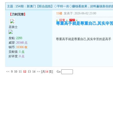
主题 :
154期：新澳门【联合战线】◇平特一肖◇赚钱看效果，好料赢钱靠你的
11楼
发表于: 2026-06-02 23:00
【
刀剑无情
】
u
回复
u
编辑
u
尊重高手就是尊重自己,其实辛
圣骑士
发帖:
2293
尊重高手就是尊重自己,其实辛苦的是高手
威望:
20348 点
铜币:
10306 枚
贡献值:
1 点
好评度:
0 点
<<
9
10
11
12
13
14
>>
[共
14
页] Go