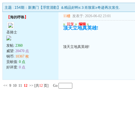
主题 :
154期：新澳门【浮世清歡】＆精品好料≤３肖致富≥奇迹再次发生.
11楼
发表于: 2026-06-02 23:01
【
海的呼唤
】
u
回复
u
编辑
u
顶天立地真英雄!
圣骑士
发帖:
2360
顶天立地真英雄!
威望:
20470 点
铜币:
10367 枚
贡献值:
0 点
好评度:
0 点
<<
9
10
11
12
>>
[共
12
页] Go