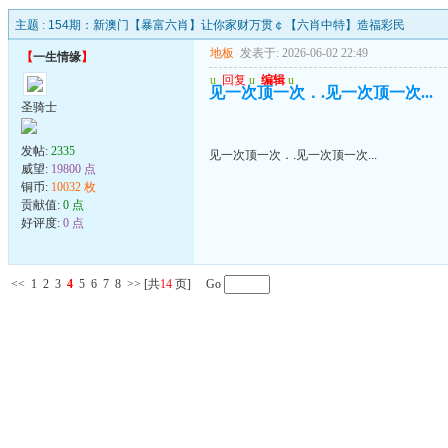
主题 :
154期：新澳门【暴富六肖】让你家财万贯￠【六肖中特】造福彩民
地板
发表于: 2026-06-02 22:49
【
一生情缘
】
u
回复
u
编辑
u
见一次顶一次．.见一次顶一次...
圣骑士
发帖:
2335
见一次顶一次．.见一次顶一次...
威望:
19800 点
铜币:
10032 枚
贡献值:
0 点
好评度:
0 点
<<
1
2
3
4
5
6
7
8
>>
[共
14
页] Go