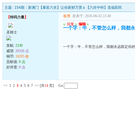
主题 :
154期：新澳门【暴富六肖】让你家财万贯￠【六肖中特】造福彩民
板凳
发表于: 2026-06-02 22:48
【
特码力量
】
u
回复
u
编辑
u
一个字：牛，不管怎么样，我都
圣骑士
发帖:
2330
一个字：牛，不管怎么样，我都永远跟定你
威望:
20326 点
铜币:
10295 枚
贡献值:
0 点
好评度:
0 点
<<
1
2
3
4
5
6
7
>>
[共
14
页] Go