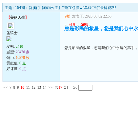
主题 :
154期：新澳门【乖乖公主】ˇˇ势在必得→“单双中特”最稳资料!
9楼
发表于: 2026-06-02 22:53
【
美丽人生
】
u
回复
u
编辑
u
您是彩民的救星，您是我们心中
圣骑士
发帖:
2410
您是彩民的救星，您是我们心中永远的高手
威望:
20476 点
铜币:
10370 枚
贡献值:
0 点
好评度:
0 点
<<
7
8
9
10
11
12
13
14
>>
[共
17
页] Go