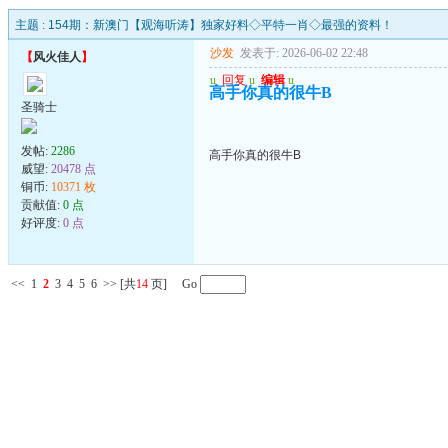
主题 :
154期：新澳门【观海听涛】独家好料◇平特一肖◇最强的资料！
沙发
发表于: 2026-06-02 22:48
【
风火佳人
】
u
回复
u
编辑
u
高手你真的很牛B
圣骑士
发帖:
2286
高手你真的很牛B
威望:
20478 点
铜币:
10371 枚
贡献值:
0 点
好评度:
0 点
<<
1
2
3
4
5
6
>>
[共
14
页] Go