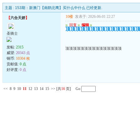
主题 :
153期：新澳门【南鹞北鹰】买什么中什么 已经更新.
10楼
发表于: 2026-06-01 22:27
【
六合天娇
】
u
回复
u
编辑
u
顶顶顶顶顶顶顶顶顶顶顶顶顶顶
圣骑士
发帖:
2315
顶顶顶顶顶顶顶顶顶顶顶顶顶顶顶
威望:
20343 点
铜币:
10304 枚
贡献值:
0 点
好评度:
0 点
<<
8
9
10
11
12
13
14
15
>>
[共
16
页] Go