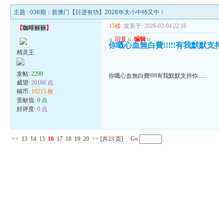
主题 :
036期：新澳门【日进有功】2026年大小中特又中！
15楼
发表于: 2026-02-04 22:18
【
咖啡丽丽
】
u
回复
u
编辑
u
你嘅心血無白費!!!!!有我默默支持你.
精灵王
发帖:
2290
你嘅心血無白費!!!!!有我默默支持你......
威望:
20166 点
铜币:
10215 枚
贡献值:
0 点
好评度:
0 点
<<
13
14
15
16
17
18
19
20
>>
[共
23
页] Go