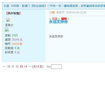
主题 :
036期：新澳门【联合战线】◇平特一肖◇赚钱看效果，好料赢钱靠你的胆
12楼
发表于: 2026-02-04 22:26
【
风中玫瑰
】
u
回复
u
编辑
u
永远支持你
圣骑士
发帖:
2325
永远支持你
威望:
20244 点
铜币:
10254 枚
贡献值:
0 点
好评度:
0 点
<<
10
11
12
13
14
>>
[共
14
页] Go