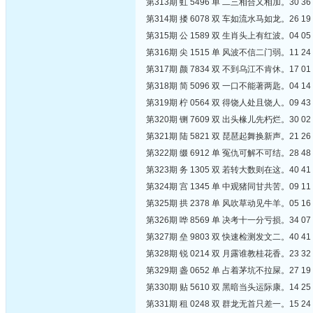
第313期 虹 5496 单 二三相合又相加。30 36 
第314期 搂 6078 双 车如流水马如龙。26 19 
第315期 公 1589 双 生肖头上有红波。04 05 
第316期 尖 1515 单 风波不信二门弱。11 24 
第317期 颜 7834 双 不到乌江不肯休。17 01 
第318期 简 5096 双 一口不能著两匙。04 14 
第319期 柠 0564 双 得饶人处且饶人。09 43 
第320期 铡 7609 双 出头椽儿先朽烂。30 02 
第321期 陆 5821 双 琵琶起舞换新声。21 26 
第322期 缀 6912 单 冤仇可解不可结。28 48 
第323期 务 1305 双 若转大数则在这。40 41 
第324期 宫 1345 单 中观猪同甘共苦。09 11 
第325期 拱 2378 单 风吹草动见牛羊。05 16 
第326期 哗 8569 单 决考十一分亏损。34 07 
第327期 垒 9803 双 快速检测发文二。40 41 
第328期 锐 0214 双 月露谁教桂花香。23 32 
第329期 盏 0652 单 占着茅坑不拉屎。27 19 
第330期 贴 5610 双 黑暗当头运际康。14 25 
第331期 租 0248 双 群龙无首只差一。15 24 