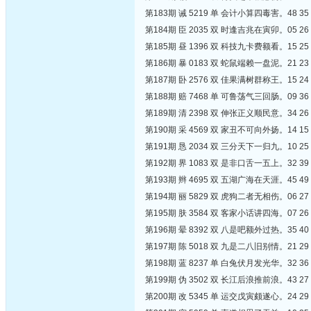
第183期 诫 5219 单 会计小算四毒害。48 35 
第184期 臣 2035 双 时逢吉兆在寅卯。05 26 
第185期 昼 1396 双 科技九卡费额看。15 25 
第186期 暴 0183 双 蛇鼠端赖一盘泥。21 23 
第187期 卧 2576 双 佳果满树群称王。15 24 
第188期 赔 7468 单 可鲁荡气三回肠。09 36 
第189期 清 2398 双 伸张正义顺民意。34 26 
第190期 采 4569 双 家丑不可向外扬。14 15 
第191期 恳 2034 双 三分天下一归九。10 25 
第192期 界 1083 双 是非口舌一五上。32 39 
第193期 辫 4695 双 五湖广海在天涯。45 49 
第194期 丽 5829 双 虎狗二者无相伤。06 27 
第195期 肤 3584 双 客家小话讲四海。07 26 
第196期 晕 8392 双 八是吧额外过热。35 40 
第197期 陈 5018 双 九是二八旧别情。21 29 
第198期 蓝 8237 单 白兔伏月发光华。32 36 
第199期 伪 3502 双 长江后浪推前浪。43 27 
第200期 改 5345 单 运交戊寅颇遂心。24 29 