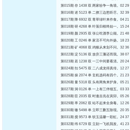
第015期 存 1438 双 两家纷争一角墙。02 29 
第016期 述 5123 单 二撩三边愁听尽。32 39 
第017期 降 6932 双 青草绿叶来作食。04 21 
第018期 研 4268 单 叶落归根终始一。15 24 
第019期 颜 2935 双 张公吃酒李公颠。21 48 
第020期 工 0246 单 家丑不可向外扬。18 23 
第021期 矿 4068 双 鸡猴从来划不问。32 36 
第022期 淀 5136 双 放弃三藩还而我。38 07 
第023期 若 1238 双 一三中间要看清。20 24 
第024期 扣 5475 双 二八成龙得真传。12 27 
第025期 操 2074 单 玄机选码有四个。21 23 
第026期 量 5318 双 头有两角来护身。05 21 
第027期 洞 0126 单 一上有三伴细五。03 33 
第028期 臣 2035 双 时逢吉兆在寅卯。05 26 
第029期 率 2062 双 站不起来全身毒。12 26 
第030期 辙 5498 单 立即三删五除现。20 35 
第031期 搅 9573 单 软玉温馨一彩虹。24 37 
第032期 纬 6729 双 立刻一飞机我发。41 23 