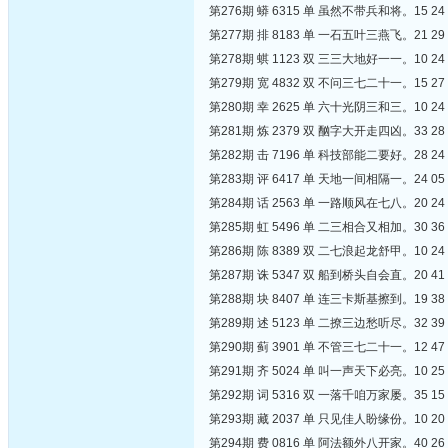
第276期 蟒 6315 单 虽然不带兵和将。15 24 
第277期 排 8183 单 一石五叶三燕飞。21 29 
第278期 蜞 1123 双 三三大地好一一。10 24 
第279期 宽 4832 双 不问三七二十一。15 27 
第280期 幸 2625 单 六十光阴三和三。10 24 
第281期 炼 2379 双 酗字大开走四凶。33 28 
第282期 击 7196 单 科技部能二要好。28 24 
第283期 评 6417 单 天地一间相隔一。24 05 
第284期 话 2563 单 一路顺风在七八。20 24 
第285期 虹 5496 单 二三相合又相加。30 36 
第286期 陈 8389 双 二七浪起龙舒甲。10 24 
第287期 诛 5347 双 船到桥头自会直。20 41 
第288期 块 8407 单 连三卡斯基擦到。19 38 
第289期 述 5123 单 二撩三边愁听尽。32 39 
第290期 蓟 3901 单 不管三七二十一。12 47 
第291期 齐 5024 单 叫一声天下必亮。10 25 
第292期 词 5316 双 一落千咱万家屡。35 15 
第293期 藏 2037 单 只见佳人盼缘份。10 20 
第294期 费 0816 单 阿法额外八开家。40 26 